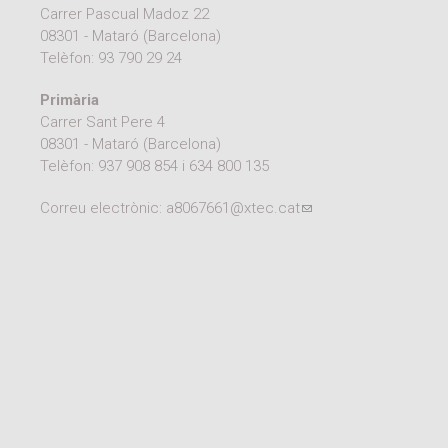
Carrer Pascual Madoz 22
08301 - Mataró (Barcelona)
Telèfon:
93 790 29 24
Primària
Carrer Sant Pere 4
08301 - Mataró (Barcelona)
Telèfon:
937 908 854
i
634 800 135
Correu electrònic:
a8067661@xtec.cat
(link sends e-mail)