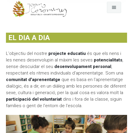
Cerca
L'escola
EL DIA A DIA
Fem pinya
El dia a dia
L'objectiu del nostre
projecte educatiu
és que els nens i
Comunitat
Any rere any
El nostre projecte
les nenes desenvolupin al màxim les seves
potencialitats
,
sense descuidar el seu
desenvolupament personal
,
Qui som
On som
Assemblea-Plenari i comissions
respectant els ritmes individuals d'aprenentatge. Som una
comunitat d'aprenentatge
que es basa en l'aprenentatge
Fotografies i vídeos
GEP
Comunitat d'aprenentatge
dialògic, és a dir, en un diàleg amb les persones de diferent
sexe, cultura i generació, per la qual cosa es valora molt la
Documents oficials
EDC Estratègia Digital de Centre
AFA Coromines
Àlbums de fotografies
participació del voluntariat
dins i fora de la classe, siguin
famílies o gent de l'entorn de l'escola.
Menjador
Projectes de comunitat
Vídeos a Vimeo
Documents oficials del projecte educatiu
Contacte
Documentació econòmica de l'escola