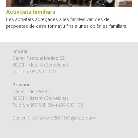
Activitats familiars
Les activitats adreçades a les famíles van des de
propostes de caire formatiu fins a unes colònies familiars.
Infantil
Carrer Pascual Madoz 22
08301 - Mataró (Barcelona)
Telèfon:
93 790 29 24
Primària
Carrer Sant Pere 4
08301 - Mataró (Barcelona)
Telèfon:
937 908 854
i
634 800 135
Correu electrònic:
a8067661@xtec.cat
(link sends e-mail)