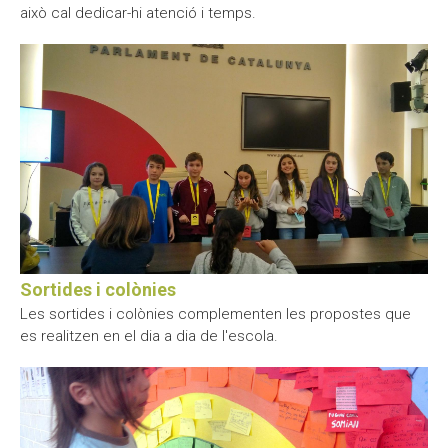
això cal dedicar-hi atenció i temps.
Moodle
Documents autoritzacions / Justificants
Documentació Activitats Extraescolars
Sortides i colònies
Les sortides i colònies complementen les propostes que
es realitzen en el dia a dia de l'escola.