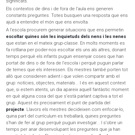
significats.
Els contextos de dins i de fora de l'aula ens generen
constants preguntes. Totes busquen una resposta que ens
ajudi a entendre el món que ens envolta.
A l'escola procurem generar situacions que ens permetin
escoltar quines són les inquietuds dels nens i les nenes
que estan en el mateix grup-classe. En molts moments es
fa rotllana per poder-nos escoltar els uns als altres, donant
temps perquè els infants puguin ensenyar coses que han
portat de dins o de fora de l'escola i perquè puguin parlar
de temes que els interessen. Els mestres també porten tot
allò que consideren adient i que volen compartir amb el
grup: notícies, objectes, materials... I és en aquest context
que, si estem atents, un dia apareix aquell fantàstic moment
en què alguna cosa del que s'està parlant captiva a tot el
grup. Aquest és precisament el punt de partida del
projecte
. Llavors els mestres decideixen com enfocar-lo,
quina part del currículum es treballarà, quines preguntes
s'han de fer al grup perquè puguin investigar... I s'obre un
temps per anar desenvolupant les preguntes que ja han