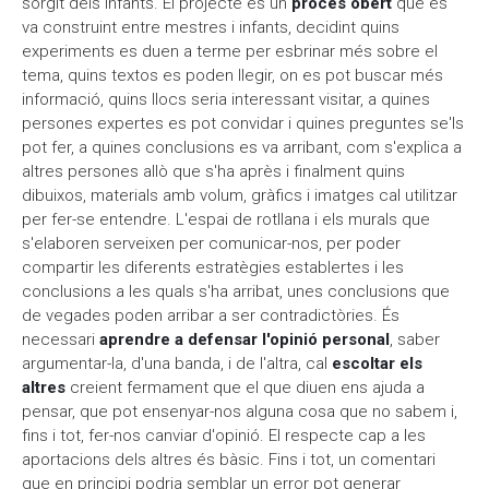
sorgit dels infants. El projecte és un
procés obert
que es
va construint entre mestres i infants, decidint quins
experiments es duen a terme per esbrinar més sobre el
tema, quins textos es poden llegir, on es pot buscar més
informació, quins llocs seria interessant visitar, a quines
persones expertes es pot convidar i quines preguntes se'ls
pot fer, a quines conclusions es va arribant, com s'explica a
altres persones allò que s'ha après i finalment quins
dibuixos, materials amb volum, gràfics i imatges cal utilitzar
per fer-se entendre. L'espai de rotllana i els murals que
s'elaboren serveixen per comunicar-nos, per poder
compartir les diferents estratègies establertes i les
conclusions a les quals s'ha arribat, unes conclusions que
de vegades poden arribar a ser contradictòries. És
necessari
aprendre a defensar l'opinió personal
, saber
argumentar-la, d'una banda, i de l'altra, cal
escoltar els
altres
creient fermament que el que diuen ens ajuda a
pensar, que pot ensenyar-nos alguna cosa que no sabem i,
fins i tot, fer-nos canviar d'opinió. El respecte cap a les
aportacions dels altres és bàsic. Fins i tot, un comentari
que en principi podria semblar un error pot generar