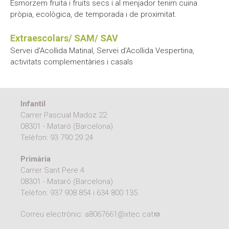
Esmorzem fruita i fruits secs i al menjador tenim cuina
pròpia, ecològica, de temporada i de proximitat.
Extraescolars/ SAM/ SAV
Servei d'Acollida Matinal, Servei d'Acollida Vespertina,
activitats complementàries i casals
Infantil
Carrer Pascual Madoz 22
08301 - Mataró (Barcelona)
Telèfon:
93 790 29 24
Primària
Carrer Sant Pere 4
08301 - Mataró (Barcelona)
Telèfon:
937 908 854
i
634 800 135
Correu electrònic:
a8067661@xtec.cat
(link sends e-mail)