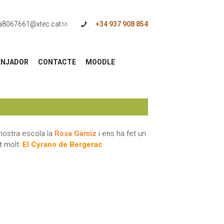
a8067661@xtec.cat
(link
+34 937 908 854
sends
e-
NJADOR
CONTACTE
MOODLE
mail)
nostra escola la
Rosa Gàmiz
i ens ha fet un
t molt:
El Cyrano de Bergerac