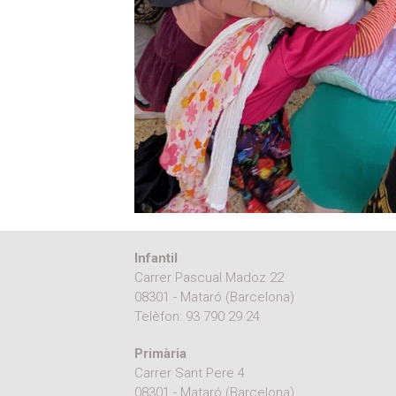
Infantil
Carrer Pascual Madoz 22
08301 - Mataró (Barcelona)
Telèfon:
93 790 29 24
Primària
Carrer Sant Pere 4
08301 - Mataró (Barcelona)